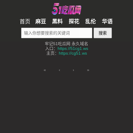
首页
麻豆
黑料
探花
乱伦
华语
搜索
牢记51吃瓜网 永久域名
入口：
https://51cg1.ws
主页：
https://cg51.ws
«
‹
›
»